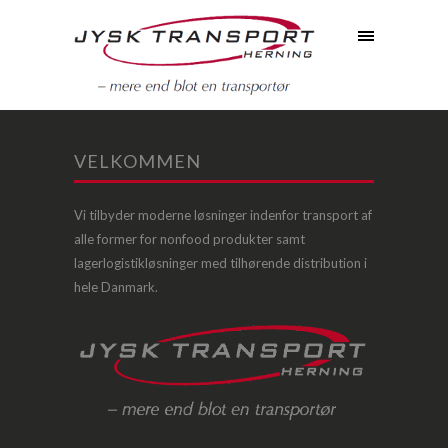
VELKOMMEN
Vi tilbyder moderne løsninger indenfor transport af
alle former for nonfood produkter samt
lagerlogistikløsninger med tilhørende distribution i
hele Danmark.