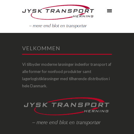
VELKOMMEN
Vi tilbyder moderne løsninger indenfor transport af
alle former for nonfood produkter samt
lagerlogistikløsninger med tilhørende distribution i
hele Danmark.